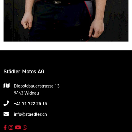
Städler Motos AG
Diepoldsauerstrasse 13
9443 Widnau
+41 71 722 25 15
info@staedler.ch