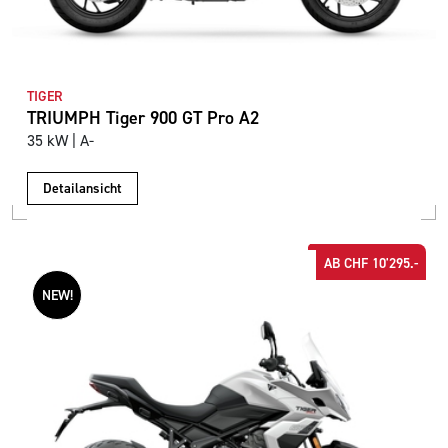
TIGER
TRIUMPH Tiger 900 GT Pro A2
35 kW | A-
Detailansicht
AB CHF 10'295.-
NEW!