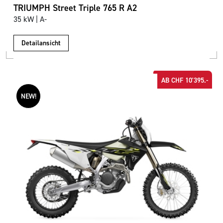
TRIUMPH Street Triple 765 R A2
35 kW | A-
Detailansicht
AB CHF 10'395.-
NEW!