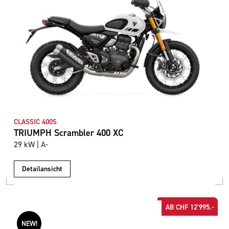
CLASSIC 400S
TRIUMPH Scrambler 400 XC
29 kW | A-
Detailansicht
AB CHF 12'995.-
NEW!