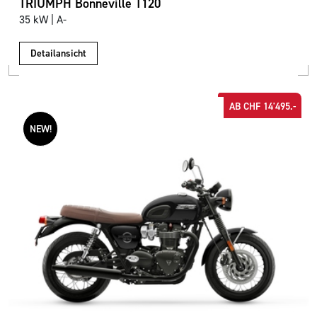
TRIUMPH Bonneville T120
35 kW | A-
Detailansicht
AB CHF 14'495.-
NEW!