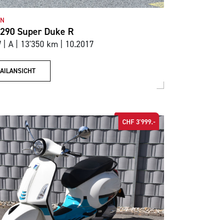
ON
290 Super Duke R
| A | 13'350 km | 10.2017
AILANSICHT
CHF 3'999.-