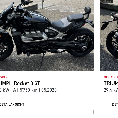
SION
OCCASI
UMPH Rocket 3 GT
TRIUM
8 kW | A | 5'750 km | 05.2020
29.4 kW
DETAILANSICHT
DET