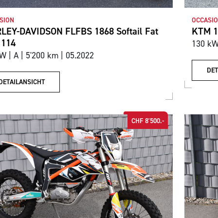
SION
OCCASI
LEY-DAVIDSON FLFBS 1868 Softail Fat
KTM 1
 114
130 kW 
W | A | 5'200 km | 05.2022
DET
DETAILANSICHT
CHF 8'500.-