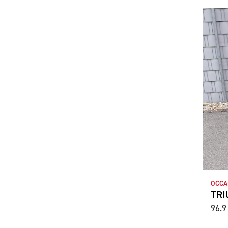
OCCA
TRI
96.9