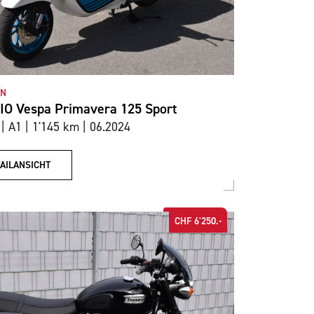
ON
IO Vespa Primavera 125 Sport
| A1 | 1'145 km | 06.2024
AILANSICHT
CHF 6'250.-