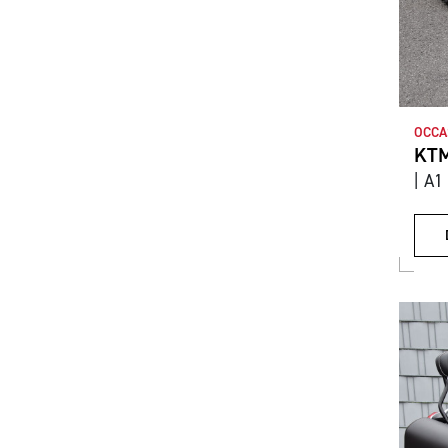
OCCA
KTM
| A1