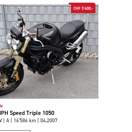
CHF 5'600.-
ON
PH Speed Triple 1050
 | A | 16'586 km | 04.2007