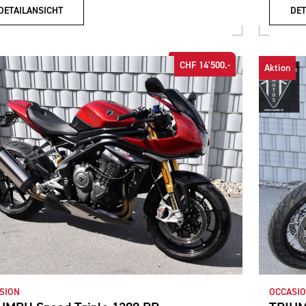
DETAILANSICHT
DET
CHF 14'500.-
Aktion
SION
OCCASION