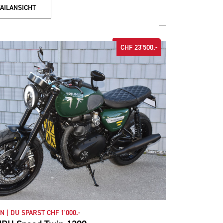
AILANSICHT
CHF 23'500.-
 | DU SPARST CHF 1'000.-