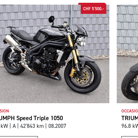
CHF 5'500.-
SION
OCCASI
UMPH Speed Triple 1050
TRIUM
 kW | A | 42'843 km | 08.2007
96.8 kW