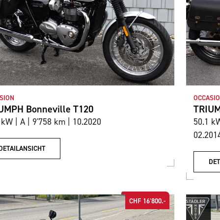
SION
OCCASIO
UMPH Bonneville T120
TRIUM
 kW | A | 9'758 km | 10.2020
50.1 kW
02.201
DETAILANSICHT
DET
CHF 16'800.-