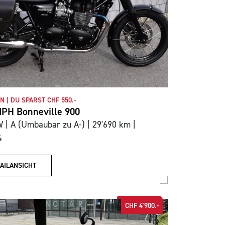
N | DU SPARST CHF 550.-
PH Bonneville 900
 | A (Umbaubar zu A-) | 29'690 km |
4
AILANSICHT
CHF 4'900.-