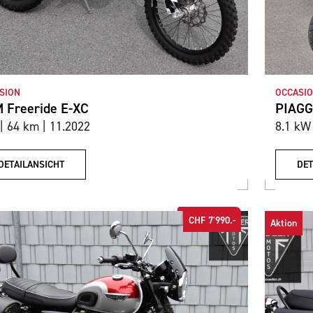
SION
OCCASI
 Freeride E-XC
PIAGG
 | 64 km | 11.2022
8.1 kW 
DETAILANSICHT
DET
CHF 7'990.-
Aktion